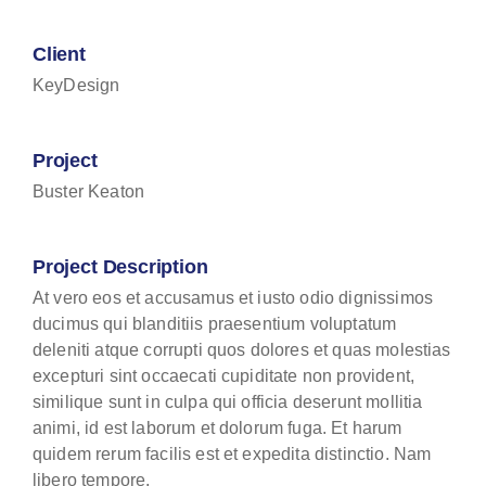
Client
KeyDesign
Project
Buster Keaton
Project Description
At vero eos et accusamus et iusto odio dignissimos
ducimus qui blanditiis praesentium voluptatum
deleniti atque corrupti quos dolores et quas molestias
excepturi sint occaecati cupiditate non provident,
similique sunt in culpa qui officia deserunt mollitia
animi, id est laborum et dolorum fuga. Et harum
quidem rerum facilis est et expedita distinctio. Nam
libero tempore.