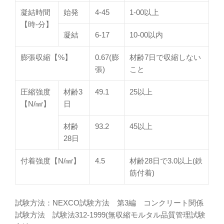
凝結時間
始発
4-45
1-00以上
【時-分】
凝結
6-17
10-00以内
膨張収縮【%】
0.67(膨
材齢7日で収縮しない
張)
こと
圧縮強度
材齢3
49.1
25以上
【N/㎟】
日
材齢
93.2
45以上
28日
付着強度【N/㎟】
4.5
材齢28日で3.0以上(鉄
筋付着)
試験方法：NEXCO試験方法 第3編 コンクリート関係
試験方法 試験法312-1999(無収縮モルタル品質管理試験