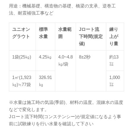
用途：機械基礎、構造物の基礎、橋梁の支承、逆巻工
法、耐震補強工事など
ユニオン
標準
水量範
Jロート流
練り
グラウト
水量
囲
下時間(規定
上が
値)
り量
1袋(25㎏)
4.25㎏
4.0~4.8
8±2秒
約13
㎏/袋
㍑
1㎥(1,923
326.91
1,000
㎏)≒77袋
㎏
㍑
※水量は施工時の気温(季節)、材料の温度。混錬水の温度
などで変化します。
Jロート流下時間(コンステンシー)が規定値になるよう事
前に試験練りを行い水量を確認して下さい