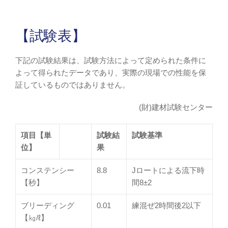
【試験表】
下記の試験結果は、試験方法によって定められた条件に
よって得られたデータであり、実際の現場での性能を保
証しているものではありません。
(財)建材試験センター
項目【単
試験結
試験基準
位】
果
コンステンシー
8.8
Jロートによる流下時
【秒】
間8±2
ブリーディング
0.01
練混ぜ2時間後2以下
【㎏/ℓ】